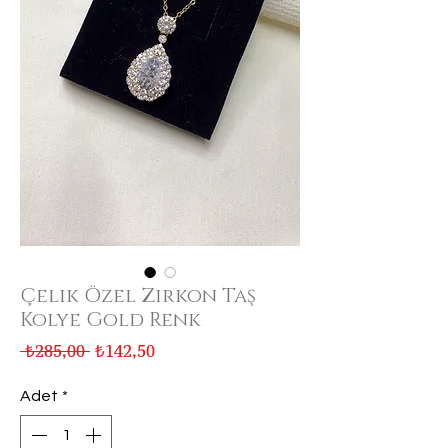
Çelik Özel Zirkon Taş
Kolye Gold Renk
Normal
İndirimli
 ₺285,00 
₺142,50
Fiyat
Fiyat
Adet
*