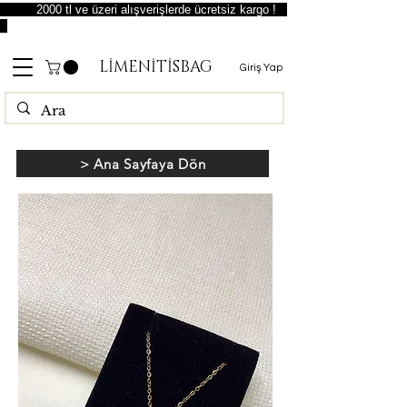
2000 tl ve üzeri alışverişlerde ücretsiz kargo !
LİMENİTİSBAG
Giriş Yap
> Ana Sayfaya Dön