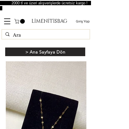
2000 tl ve üzeri alışverişlerde ücretsiz kargo !
LİMENİTİSBAG
Giriş Yap
> Ana Sayfaya Dön