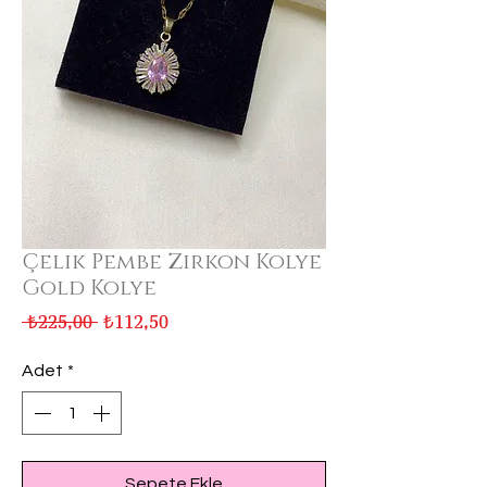
Çelik Pembe Zirkon Kolye
Gold Kolye
Normal
İndirimli
 ₺225,00 
₺112,50
Fiyat
Fiyat
Adet
*
Sepete Ekle