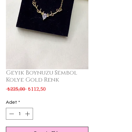
Geyik Boynuzu Sembol
Kolye Gold Renk
Normal
İndirimli
 ₺225,00 
₺112,50
Fiyat
Fiyat
Adet
*