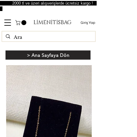
2000 tl ve üzeri alışverişlerde ücretsiz kargo !
LİMENİTİSBAG
Giriş Yap
> Ana Sayfaya Dön