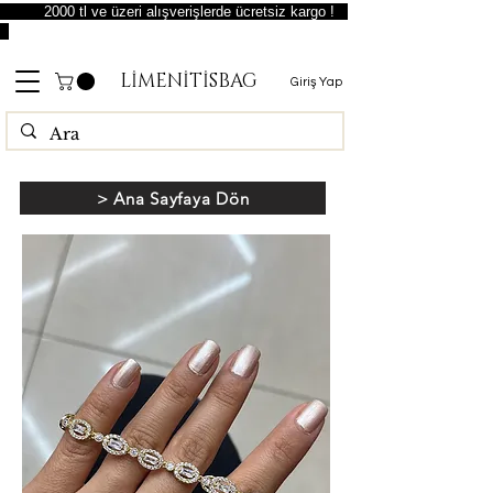
2000 tl ve üzeri alışverişlerde ücretsiz kargo !
LİMENİTİSBAG
Giriş Yap
> Ana Sayfaya Dön