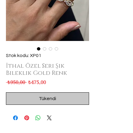
Stok kodu: XP01
İthal Özel Seri Şık
Bileklik Gold Renk
Normal
İndirimli
 ₺950,00 
₺475,00
Fiyat
Fiyat
Tükendi