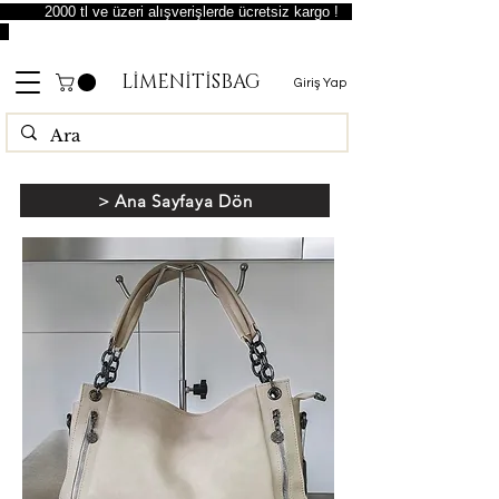
2000 tl ve üzeri alışverişlerde ücretsiz kargo !
LİMENİTİSBAG
Giriş Yap
> Ana Sayfaya Dön