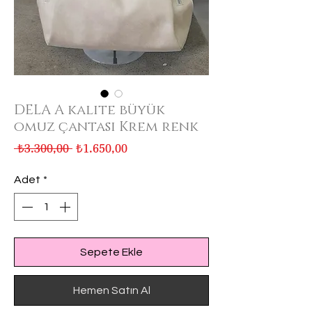
DELA A kalite büyük
omuz çantası Krem renk
Normal
İndirimli
 ₺3.300,00 
₺1.650,00
Fiyat
Fiyat
Adet
*
Sepete Ekle
Hemen Satın Al