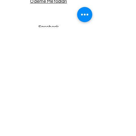
Ödeme Metodları
Facebook
Instagram
Twitter
Pinterest
Haberdar Ol!
Email
Gönder