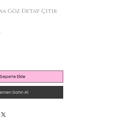
ma Göz Detay Çıtır
İndirimli
0
Fiyat
Sepete Ekle
emen Satın Al