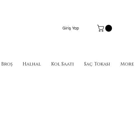
Giriş Yap
Broş
Halhal
Kol Saati
Saç Tokası
More