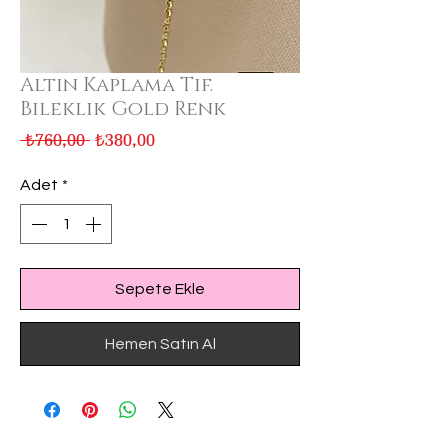
Altın Kaplama Tif.
Bileklik Gold Renk
Normal
İndirimli
 ₺760,00 
₺380,00
Fiyat
Fiyat
Adet
*
Sepete Ekle
Hemen Satın Al