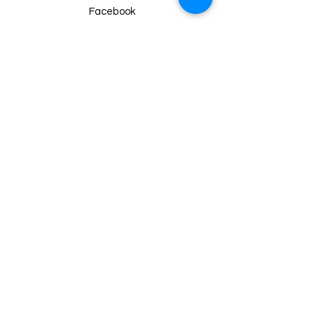
Facebook
Instagram
Twitter
Pinterest
Haberdar Ol!
Email
Gönder