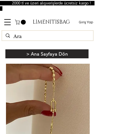
2000 tl ve üzeri alışverişlerde ücretsiz kargo !
LİMENİTİSBAG
Giriş Yap
> Ana Sayfaya Dön