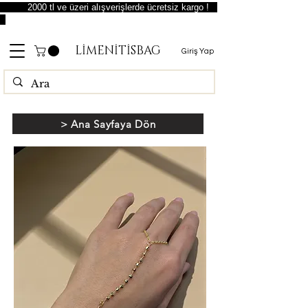
2000 tl ve üzeri alışverişlerde ücretsiz kargo !
LİMENİTİSBAG
Giriş Yap
> Ana Sayfaya Dön