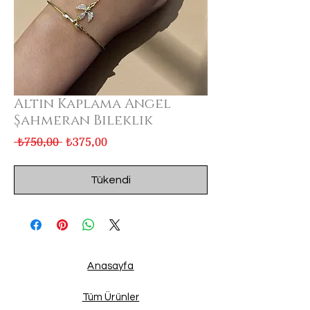
Altın Kaplama Angel
Şahmeran Bileklik
Normal
İndirimli
 ₺750,00 
₺375,00
Fiyat
Fiyat
Tükendi
Anasayfa
Tüm Ürünler