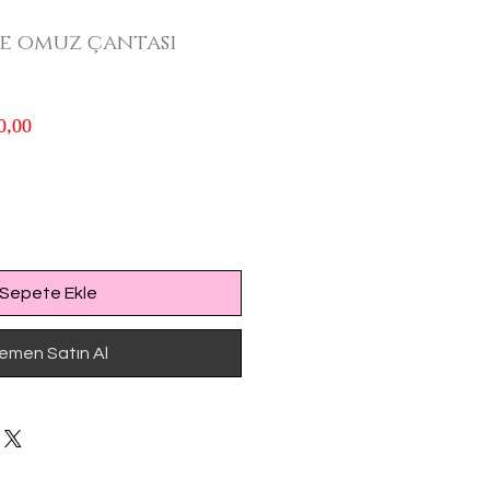
e omuz çantası
l
İndirimli
0,00
Fiyat
Sepete Ekle
emen Satın Al