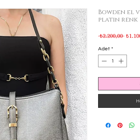
Bowden el v
platin renk
Norma
 ₺2.200,00 
₺1.10
Fiyat
Adet
*
H