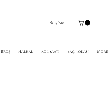
Giriş Yap
Broş
Halhal
Kol Saati
Saç Tokası
More