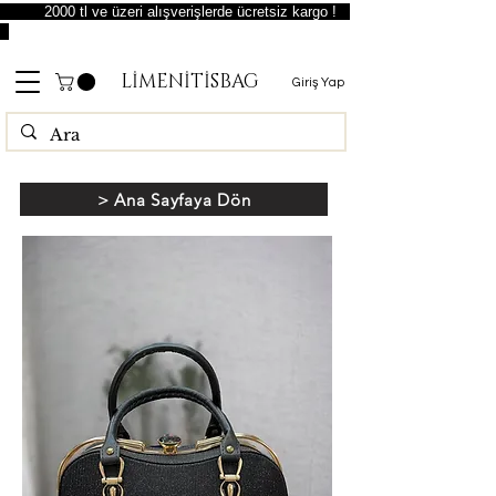
2000 tl ve üzeri alışverişlerde ücretsiz kargo !
LİMENİTİSBAG
Giriş Yap
> Ana Sayfaya Dön