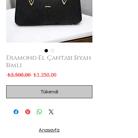
Diamond El Çantası Siyah
Simli
Normal
İndirimli
 ₺2.500,00 
₺1.250,00
Fiyat
Fiyat
Tükendi
Anasayfa