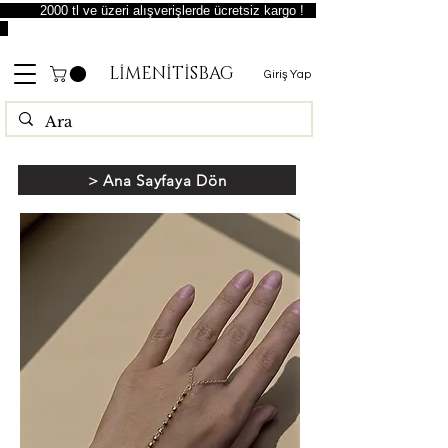
2000 tl ve üzeri alışverişlerde ücretsiz kargo !
LİMENİTİSBAG
Giriş Yap
> Ana Sayfaya Dön