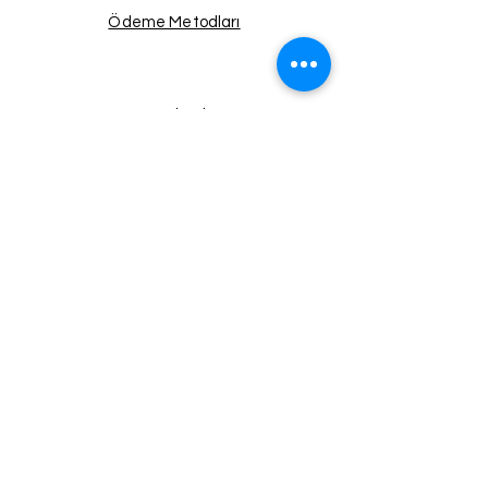
Ödeme Metodları
Facebook
Instagram
Twitter
Pinterest
Haberdar Ol!
Email
Gönder