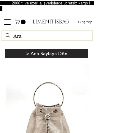
2000 tl ve üzeri alışverişlerde ücretsiz kargo !
LİMENİTİSBAG
Giriş Yap
> Ana Sayfaya Dön