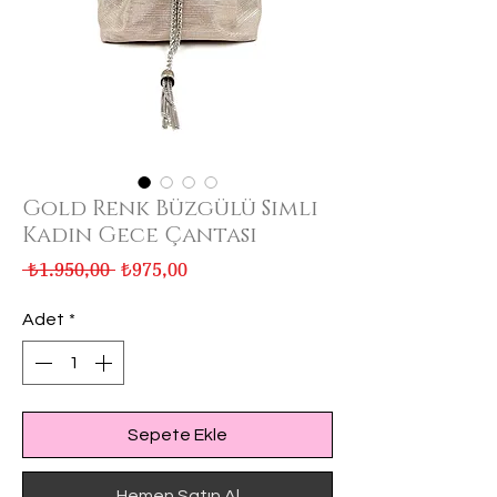
Gold Renk Büzgülü Simli
Kadın Gece Çantası
Normal
İndirimli
 ₺1.950,00 
₺975,00
Fiyat
Fiyat
Adet
*
Sepete Ekle
Hemen Satın Al