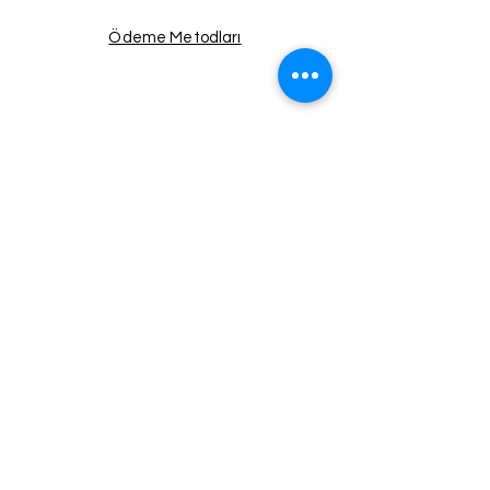
Ödeme Metodları
Facebook
Instagram
Twitter
Pinterest
Haberdar Ol!
Email
Gönder