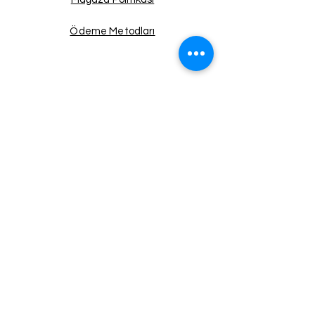
Ödeme Metodları
Facebook
Instagram
Twitter
Pinterest
Haberdar Ol!
Email