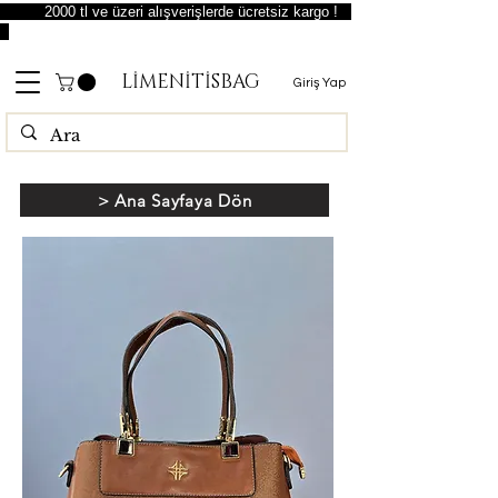
2000 tl ve üzeri alışverişlerde ücretsiz kargo !
LİMENİTİSBAG
Giriş Yap
> Ana Sayfaya Dön