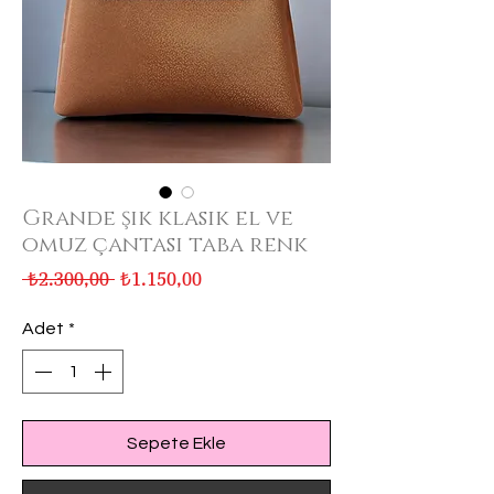
Grande şık klasik el ve
omuz çantası taba renk
Normal
İndirimli
 ₺2.300,00 
₺1.150,00
Fiyat
Fiyat
Adet
*
Sepete Ekle