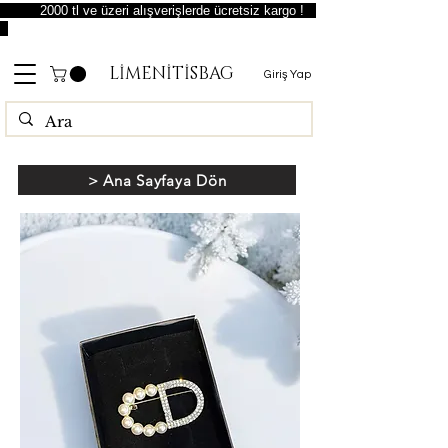
2000 tl ve üzeri alışverişlerde ücretsiz kargo !
LİMENİTİSBAG
Giriş Yap
> Ana Sayfaya Dön