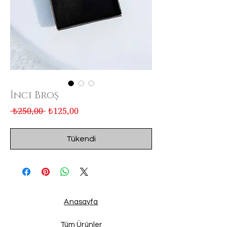
İnci Broş
Normal
İndirimli
 ₺250,00 
₺125,00
Fiyat
Fiyat
Tükendi
Anasayfa
Tüm Ürünler