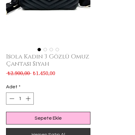
Isola Kadın 3 Gözlü Omuz
Çantası Siyah
Normal
İndirimli
 ₺2.900,00 
₺1.450,00
Fiyat
Fiyat
Adet
*
Sepete Ekle
Hemen Satın Al