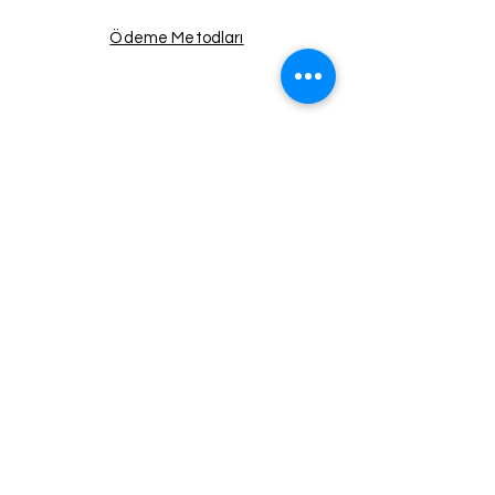
Ödeme Metodları
Facebook
Instagram
Twitter
Pinterest
Haberdar Ol!
Email
Gönder