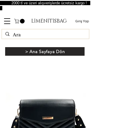
2000 tl ve üzeri alışverişlerde ücretsiz kargo !
LİMENİTİSBAG
Giriş Yap
> Ana Sayfaya Dön