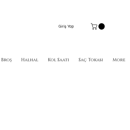
Giriş Yap
Broş
Halhal
Kol Saati
Saç Tokası
More