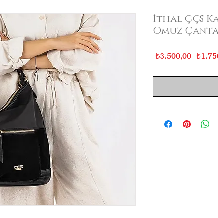
İthal ÇÇS Ka
Omuz Çantas
Norma
 ₺3.500,00 
₺1.75
Fiyat