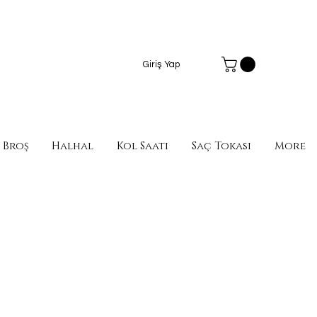
Giriş Yap
Broş
Halhal
Kol Saati
Saç Tokası
More