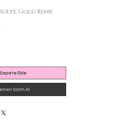
 Kolye Gold Renk
İndirimli
0
Fiyat
Sepete Ekle
emen Satın Al