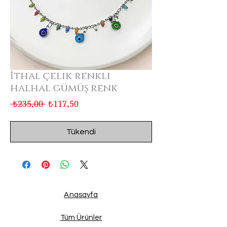
İthal çelik renkli
halhal gümüş renk
Normal
İndirimli
 ₺235,00 
₺117,50
Fiyat
Fiyat
Tükendi
Anasayfa
Tüm Ürünler