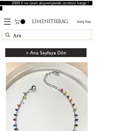
2000 tl ve üzeri alışverişlerde ücretsiz kargo !
LİMENİTİSBAG
Giriş Yap
> Ana Sayfaya Dön