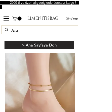
2000 tl ve üzeri alışverişlerde ücretsiz kargo !
LİMENİTİSBAG
Giriş Yap
> Ana Sayfaya Dön