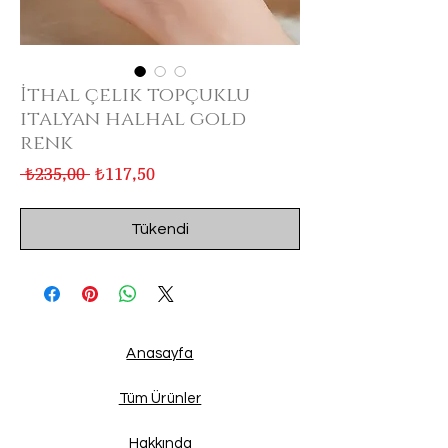
İthal çelik topçuklu
italyan halhal gold
renk
Normal
İndirimli
 ₺235,00 
₺117,50
Fiyat
Fiyat
Tükendi
Anasayfa
Tüm Ürünler
Hakkında