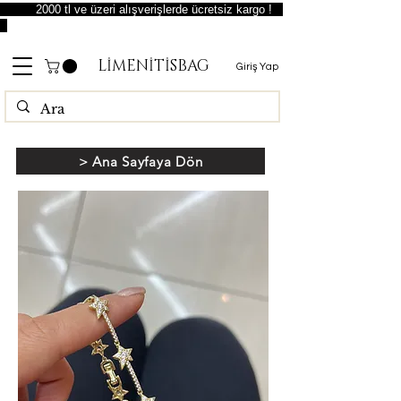
2000 tl ve üzeri alışverişlerde ücretsiz kargo !
LİMENİTİSBAG
Giriş Yap
> Ana Sayfaya Dön