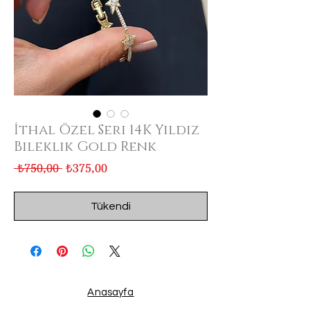
İthal Özel Seri 14K Yıldız
Bileklik Gold Renk
Normal
İndirimli
 ₺750,00 
₺375,00
Fiyat
Fiyat
Tükendi
Anasayfa