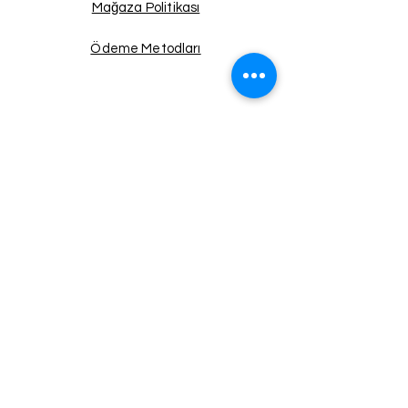
Mağaza Politikası
Ödeme Metodları
Facebook
Instagram
Twitter
Pinterest
Haberdar Ol!
Email