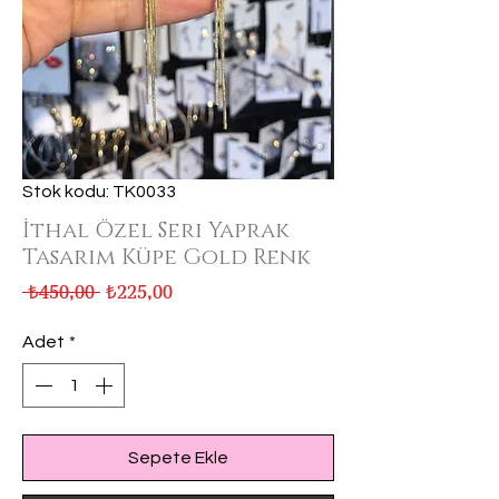
Stok kodu: TK0033
İthal Özel Seri Yaprak
Tasarım Küpe Gold Renk
Normal
İndirimli
 ₺450,00 
₺225,00
Fiyat
Fiyat
Adet
*
Sepete Ekle