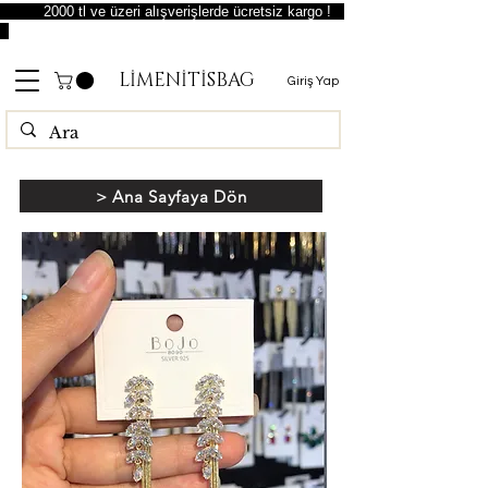
2000 tl ve üzeri alışverişlerde ücretsiz kargo !
LİMENİTİSBAG
Giriş Yap
> Ana Sayfaya Dön