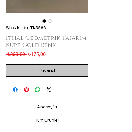
Stok kodu: Tk5566
İthal Geometrik Tasarım
Küpe Gold Renk
Normal
İndirimli
 ₺350,00 
₺175,00
Fiyat
Fiyat
Tükendi
Anasayfa
Tüm Ürünler