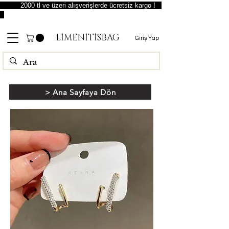
2000 tl ve üzeri alışverişlerde ücretsiz kargo !
LİMENİTİSBAG
Giriş Yap
> Ana Sayfaya Dön