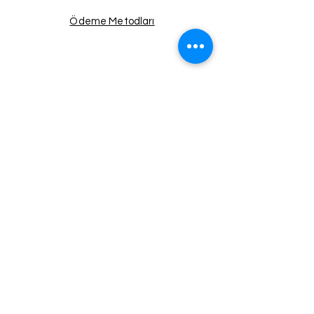
Ödeme Metodları
Facebook
Instagram
Twitter
Pinterest
Haberdar Ol!
Email
Gönder