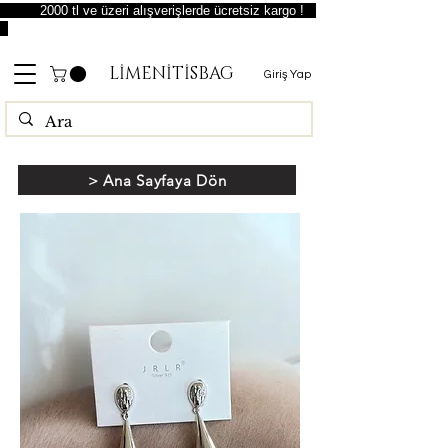
2000 tl ve üzeri alışverişlerde ücretsiz kargo !
LİMENİTİSBAG
Giriş Yap
> Ana Sayfaya Dön