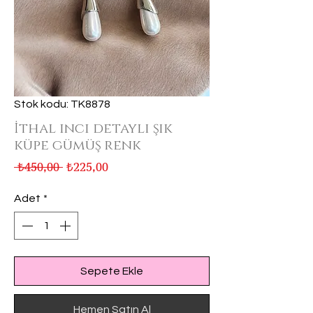
Stok kodu: TK8878
İthal inci detaylı şık
küpe gümüş renk
Normal
İndirimli
 ₺450,00 
₺225,00
Fiyat
Fiyat
Adet
*
Sepete Ekle
Hemen Satın Al