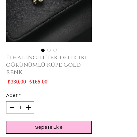
İthal incili tek delik iki
görünümlü küpe gold
renk
Normal
İndirimli
 ₺330,00 
₺165,00
Fiyat
Fiyat
Adet
*
Sepete Ekle