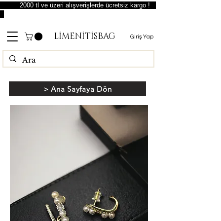
2000 tl ve üzeri alışverişlerde ücretsiz kargo !
LİMENİTİSBAG
Giriş Yap
> Ana Sayfaya Dön