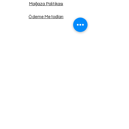
Mağaza Politikası
Ödeme Metodları
Facebook
Instagram
Twitter
Pinterest
Haberdar Ol!
Email