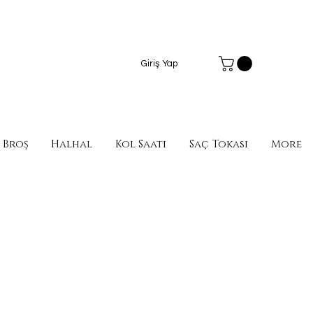
Giriş Yap
Broş
Halhal
Kol Saati
Saç Tokası
More