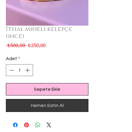
İthal mineli kelepçe
(ince)
Normal
İndirimli
 ₺500,00 
₺250,00
Fiyat
Fiyat
Adet
*
Sepete Ekle
Hemen Satın Al