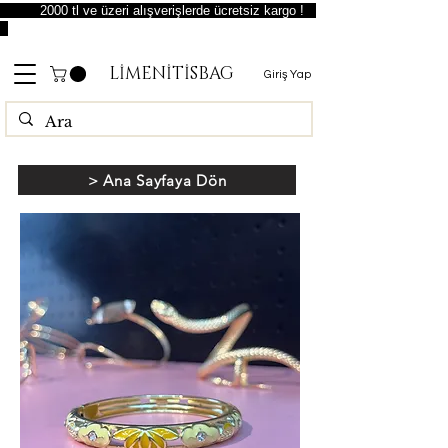
2000 tl ve üzeri alışverişlerde ücretsiz kargo !
LİMENİTİSBAG
Giriş Yap
> Ana Sayfaya Dön