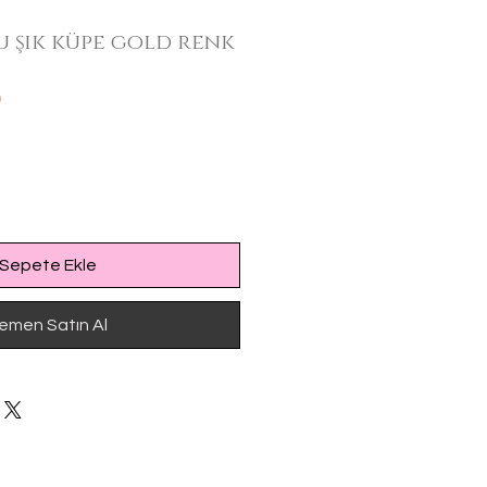
u şık küpe gold renk
İndirimli
0
Fiyat
Sepete Ekle
emen Satın Al