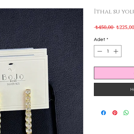
İthal su yol
Normal
 ₺450,00 
₺225,0
Fiyat
Adet
*
H