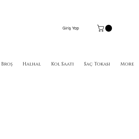
Giriş Yap
Broş
Halhal
Kol Saati
Saç Tokası
More