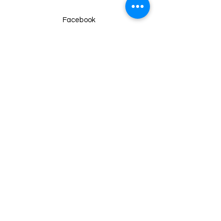
Facebook
Instagram
Twitter
Pinterest
Haberdar Ol!
Email
Gönder