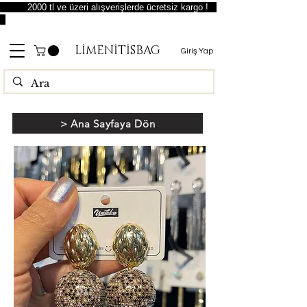
2000 tl ve üzeri alışverişlerde ücretsiz kargo !
LİMENİTİSBAG
Giriş Yap
> Ana Sayfaya Dön