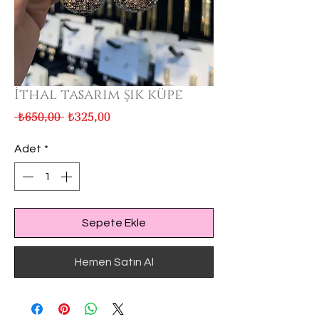
İthal tasarım şık küpe
Normal
İndirimli
 ₺650,00 
₺325,00
Fiyat
Fiyat
Adet
*
Sepete Ekle
Hemen Satın Al