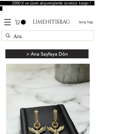
2000 tl ve üzeri alışverişlerde ücretsiz kargo !
LİMENİTİSBAG
Giriş Yap
> Ana Sayfaya Dön