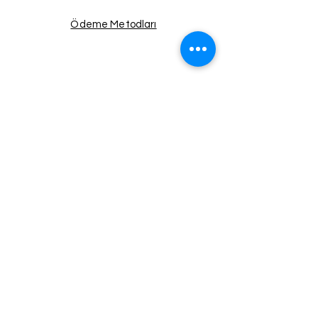
Ödeme Metodları
Facebook
Instagram
Twitter
Pinterest
Haberdar Ol!
Email
Gönder