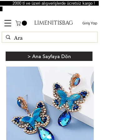
2000 tl ve üzeri alışverişlerde ücretsiz kargo !
LİMENİTİSBAG
Giriş Yap
> Ana Sayfaya Dön