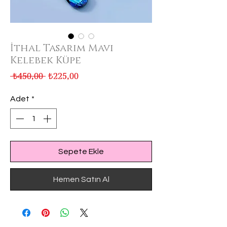
İthal Tasarım Mavi
Kelebek Küpe
Normal
İndirimli
 ₺450,00 
₺225,00
Fiyat
Fiyat
Adet
*
Sepete Ekle
Hemen Satın Al