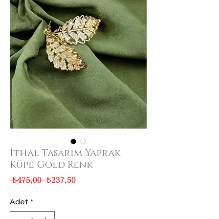
İthal Tasarım Yaprak
Küpe Gold Renk
Normal
İndirimli
 ₺475,00 
₺237,50
Fiyat
Fiyat
Adet
*