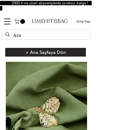
2000 tl ve üzeri alışverişlerde ücretsiz kargo !
LİMENİTİSBAG
Giriş Yap
> Ana Sayfaya Dön