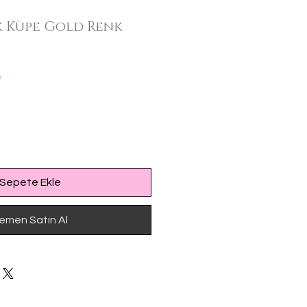
k Küpe Gold Renk
İndirimli
0
Fiyat
Sepete Ekle
emen Satın Al