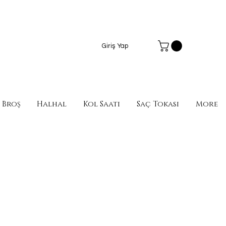
Giriş Yap
Broş
Halhal
Kol Saati
Saç Tokası
More