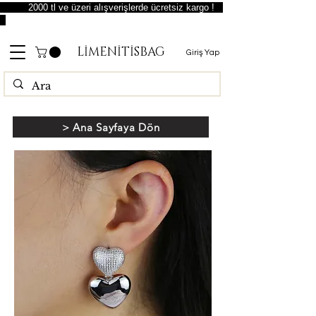
2000 tl ve üzeri alışverişlerde ücretsiz kargo !
LİMENİTİSBAG
Giriş Yap
> Ana Sayfaya Dön