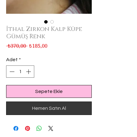
İthal Zirkon Kalp Küpe
Gümüş Renk
Normal
İndirimli
 ₺370,00 
₺185,00
Fiyat
Fiyat
Adet
*
Sepete Ekle
Hemen Satın Al