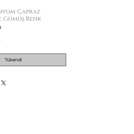
onyum Çapraz
e Gümüş Renk
8
İndirimli
0
Fiyat
Tükendi