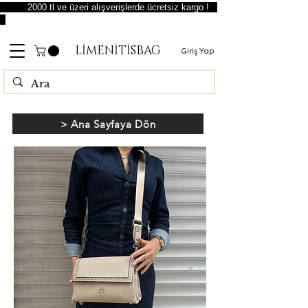
2000 tl ve üzeri alışverişlerde ücretsiz kargo !
LİMENİTİSBAG
Giriş Yap
> Ana Sayfaya Dön