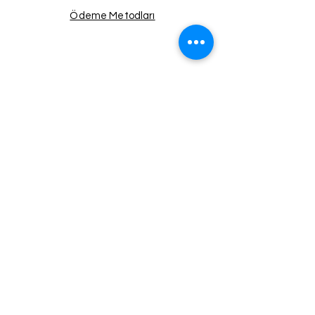
Ödeme Metodları
Facebook
Instagram
Twitter
Pinterest
Haberdar Ol!
Email
Gönder