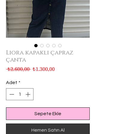
Liora kapaklı çapraz
çanta
Normal
İndirimli
 ₺2.600,00 
₺1.300,00
Fiyat
Fiyat
Adet
*
Sepete Ekle
Hemen Satın Al