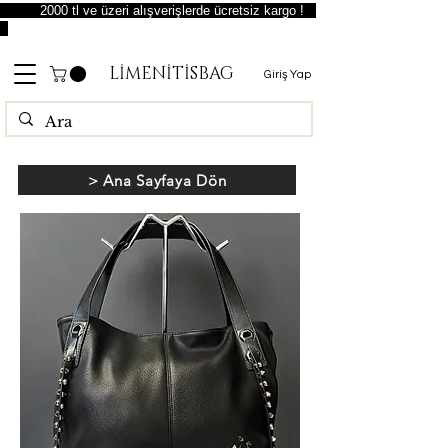
2000 tl ve üzeri alışverişlerde ücretsiz kargo !
LİMENİTİSBAG
Giriş Yap
> Ana Sayfaya Dön