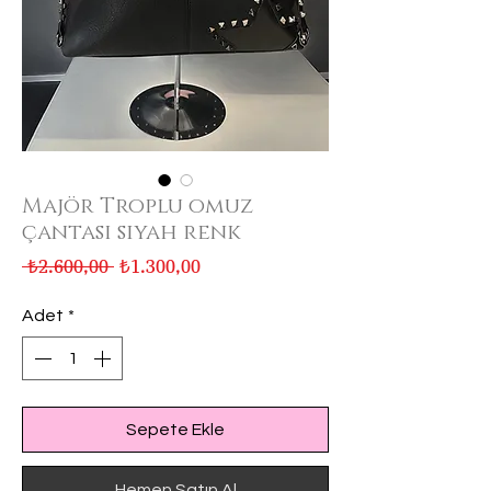
Majör Troplu omuz
çantası siyah renk
Normal
İndirimli
 ₺2.600,00 
₺1.300,00
Fiyat
Fiyat
Adet
*
Sepete Ekle
Hemen Satın Al