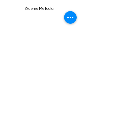
Ödeme Metodları
Facebook
Instagram
Twitter
Pinterest
Haberdar Ol!
Email
Gönder