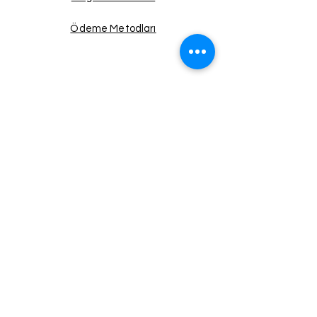
Ödeme Metodları
Facebook
Instagram
Twitter
Pinterest
Haberdar Ol!
Email