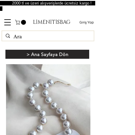
2000 tl ve üzeri alışverişlerde ücretsiz kargo !
LİMENİTİSBAG
Giriş Yap
> Ana Sayfaya Dön