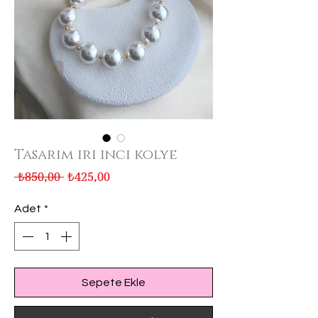
Tasarım iri inci kolye
Normal
İndirimli
 ₺850,00 
₺425,00
Fiyat
Fiyat
Adet
*
Sepete Ekle