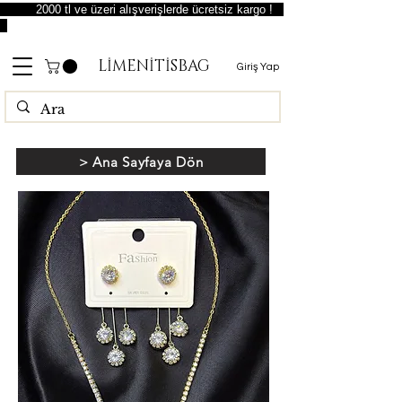
2000 tl ve üzeri alışverişlerde ücretsiz kargo !
LİMENİTİSBAG
Giriş Yap
> Ana Sayfaya Dön