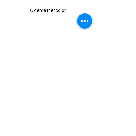
Ödeme Metodları
Facebook
Instagram
Twitter
Pinterest
Haberdar Ol!
Email
Gönder