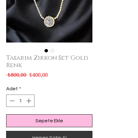
Tasarım Zirkon Set Gold
Renk
Normal
İndirimli
 ₺800,00 
₺400,00
Fiyat
Fiyat
Adet
*
Sepete Ekle
Hemen Satın Al