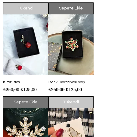
Tükendi
Sepete Ekle
Kiraz Broş
Renkli kar tanesi broş
Normal Fiyat
İndirimli Fiyat
Normal Fiyat
İndirimli Fiyat
₺250,00
₺125,00
₺250,00
₺125,00
Sepete Ekle
Tükendi