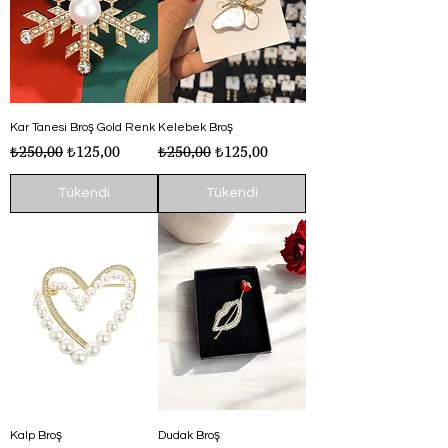
Kar Tanesi Broş Gold Renk
Kelebek Broş
Normal Fiyat
İndirimli Fiyat
Normal Fiyat
İndirimli Fiyat
₺250,00
₺125,00
₺250,00
₺125,00
Tükendi
Tükendi
Kalp Broş
Dudak Broş