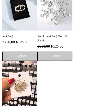
İnci Broş
Kar Tanesi Broş Gümüş
Renk
Normal Fiyat
İndirimli Fiyat
₺250,00
₺125,00
Normal Fiyat
İndirimli Fiyat
₺250,00
₺125,00
Tükendi
Tükendi