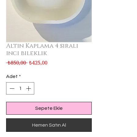
Altın Kaplama 4 sıralı
inci bileklik
Normal
İndirimli
 ₺850,00 
₺425,00
Fiyat
Fiyat
Adet
*
Sepete Ekle
Hemen Satın Al