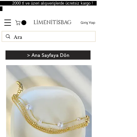
2000 tl ve üzeri alışverişlerde ücretsiz kargo !
LİMENİTİSBAG
Giriş Yap
> Ana Sayfaya Dön