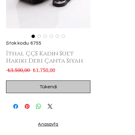
Stok kodu: 6755
İthal ÇÇS Kadın Süet
Hakiki Deri Çanta Siyah
Normal
İndirimli
 ₺3.500,00 
₺1.750,00
Fiyat
Fiyat
Tükendi
Anasayfa