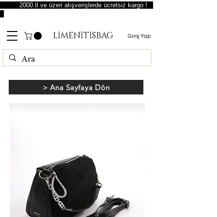
2000 tl ve üzeri alışverişlerde ücretsiz kargo !
LİMENİTİSBAG
Giriş Yap
> Ana Sayfaya Dön