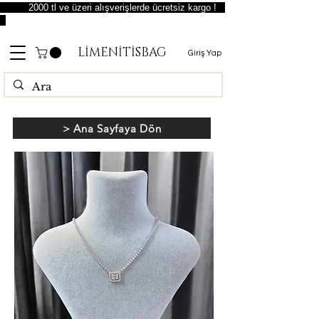
2000 tl ve üzeri alışverişlerde ücretsiz kargo !
LİMENİTİSBAG
Giriş Yap
> Ana Sayfaya Dön