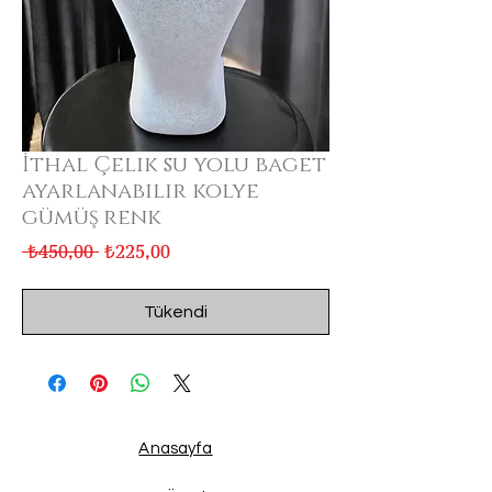
İthal Çelik su yolu baget
ayarlanabilir kolye
gümüş renk
Normal
İndirimli
 ₺450,00 
₺225,00
Fiyat
Fiyat
Tükendi
Anasayfa