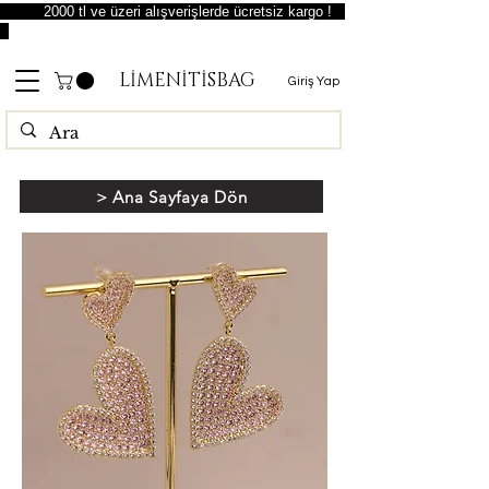
2000 tl ve üzeri alışverişlerde ücretsiz kargo !
LİMENİTİSBAG
Giriş Yap
> Ana Sayfaya Dön