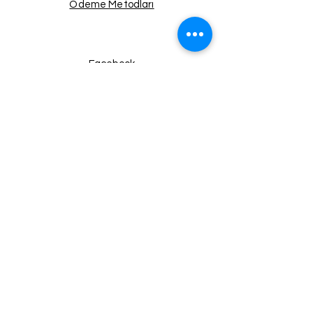
Ödeme Metodları
Facebook
Instagram
Twitter
Pinterest
Haberdar Ol!
Email
Gönder