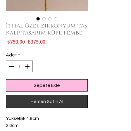
İthal özel zirkonyum taş
kalp tasarım küpe pembe
Normal
İndirimli
 ₺750,00 
₺375,00
Fiyat
Fiyat
Adet
*
Sepete Ekle
Hemen Satın Al
Yükseklik 4.8cm
2.6cm