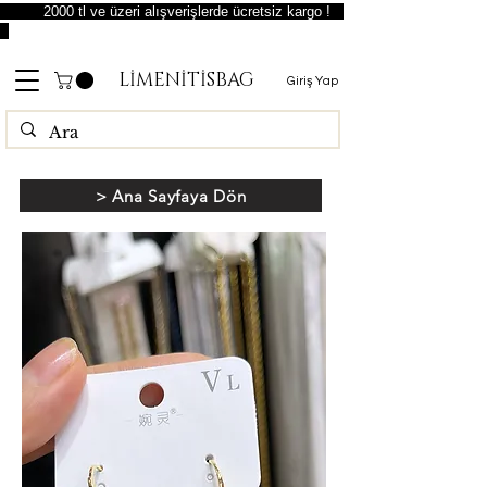
2000 tl ve üzeri alışverişlerde ücretsiz kargo !
LİMENİTİSBAG
Giriş Yap
> Ana Sayfaya Dön