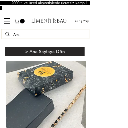
2000 tl ve üzeri alışverişlerde ücretsiz kargo !
LİMENİTİSBAG
Giriş Yap
> Ana Sayfaya Dön