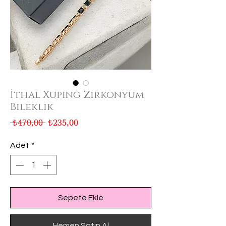
İthal Xuping Zirkonyum
Bileklik
Normal
İndirimli
 ₺470,00 
₺235,00
Fiyat
Fiyat
Adet
*
Sepete Ekle
Hemen Satın Al