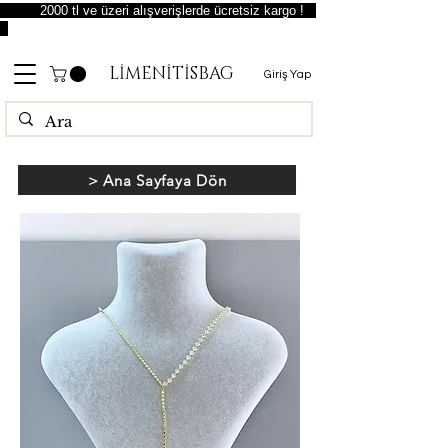
2000 tl ve üzeri alışverişlerde ücretsiz kargo !
LİMENİTİSBAG
Giriş Yap
> Ana Sayfaya Dön