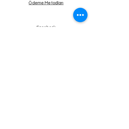
Ödeme Metodları
Facebook
Instagram
Twitter
Pinterest
Haberdar Ol!
Email
Gönder