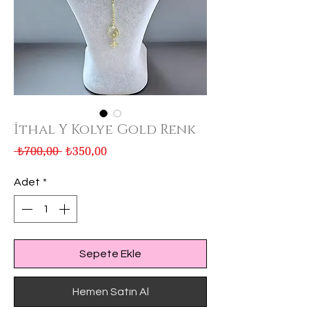
İthal Y Kolye Gold Renk
Normal
İndirimli
 ₺700,00 
₺350,00
Fiyat
Fiyat
Adet
*
Sepete Ekle
Hemen Satın Al