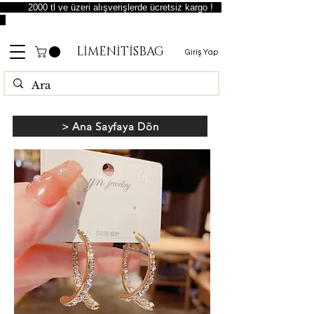
2000 tl ve üzeri alışverişlerde ücretsiz kargo !
LİMENİTİSBAG
Giriş Yap
> Ana Sayfaya Dön