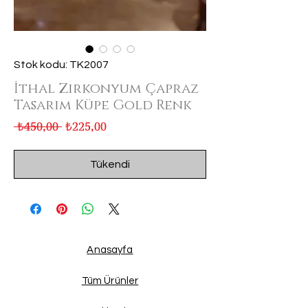
Stok kodu: TK2007
İthal Zirkonyum Çapraz
Tasarım Küpe Gold Renk
Normal
İndirimli
 ₺450,00 
₺225,00
Fiyat
Fiyat
Tükendi
Anasayfa
Tüm Ürünler